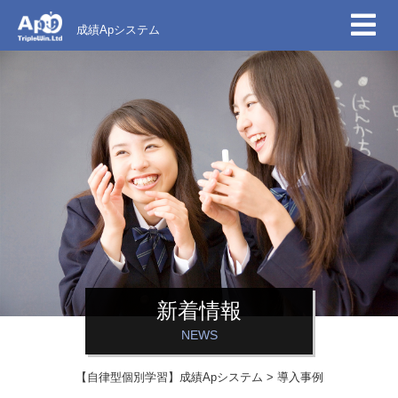
成績Apシステム
新着情報
NEWS
【自律型個別学習】成績Apシステム
>
導入事例